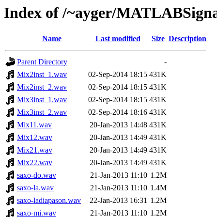
Index of /~ayger/MATLABSigna
Name
Last modified
Size
Description
Parent Directory
-
Mix2inst_1.wav
02-Sep-2014 18:15
431K
Mix2inst_2.wav
02-Sep-2014 18:15
431K
Mix3inst_1.wav
02-Sep-2014 18:15
431K
Mix3inst_2.wav
02-Sep-2014 18:16
431K
Mix11.wav
20-Jan-2013 14:48
431K
Mix12.wav
20-Jan-2013 14:49
431K
Mix21.wav
20-Jan-2013 14:49
431K
Mix22.wav
20-Jan-2013 14:49
431K
saxo-do.wav
21-Jan-2013 11:10
1.2M
saxo-la.wav
21-Jan-2013 11:10
1.4M
saxo-ladiapason.wav
22-Jan-2013 16:31
1.2M
saxo-mi.wav
21-Jan-2013 11:10
1.2M