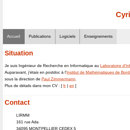
Cyr
Accueil
Publications
Logiciels
Enseignements
Situation
Je suis Ingénieur de Recherche en Informatique au
Laboratoire d'I
Auparavant, j'étais en postdoc à l'
Institut de Mathématiques de Bor
sous la direction de
Paul Zimmermann
.
Plus de détails dans mon CV : [
fr
|
en
]
Contact
LIRMM
161 rue Ada
34095 MONTPELLIER CEDEX 5