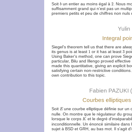
b
2
Soit
un entier au moins égal à
2
. Nous mo
b
suffisamment grand qui n’est pas un multi
premiers petits et peu de chiffres non nul
Yulin
Integral po
Siegel's theorem tell us that there are alwa
1
3
its genus is at least
1
or it has at least
3
poin
Using Baker's method, one can prove Siegel
particular, Bilu and Illengo proved effecti
made this quantitative, giving an explicit b
satisfying certain non-restrictive conditions.
own contribution to this topic.
Fabien PAZUKI 
Courbes elliptiques 
E
Soit
une courbe elliptique définie sur un 
E
nulle. On montre que le régulateur du gro
K
lorsque le corps
et le degré d'inséparabil
K
inconditionnelle. Un énoncé similaire dans
sujet à BSD et GRH, au bas mot. Il s'agit d