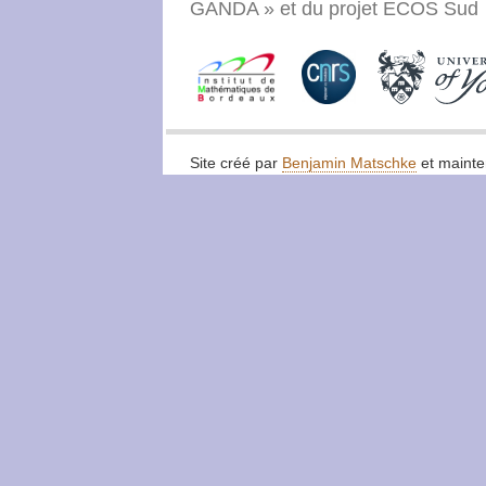
GANDA » et du projet ECOS Sud
Site créé par
Benjamin Matschke
et maint