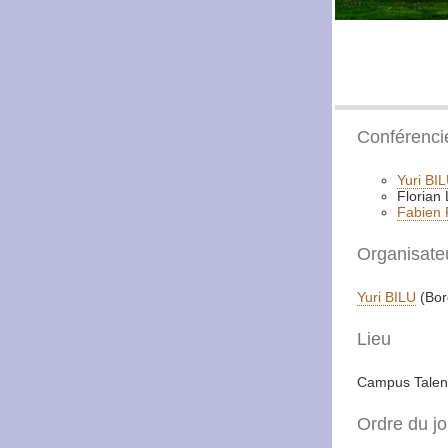
Conférenci
Yuri BI
Florian
Fabien
Organisate
Yuri BILU
(Bor
Lieu
Campus Tale
Ordre du jo