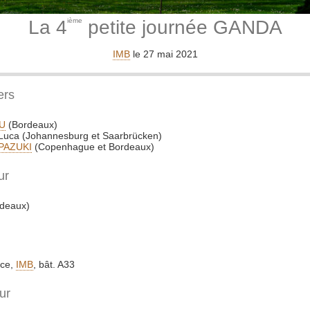
La 4
ième
petite journée GANDA
IMB
le 27 mai 2021
ers
LU
(Bordeaux)
 Luca (Johannesburg et Saarbrücken)
 PAZUKI
(Copenhague et Bordeaux)
ur
deaux)
nce,
IMB
, bât. A33
ur