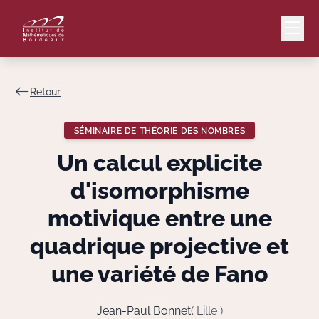
Retour
Mail
Intranet
SÉMINAIRE DE THÉORIE DES NOMBRES
EN
Un calcul explicite
Lang
d'isomorphisme
motivique entre une
quadrique projective et
Le Laboratoire
une variété de Fano
Recherche
Jean-Paul Bonnet
( Lille )
Valorisation