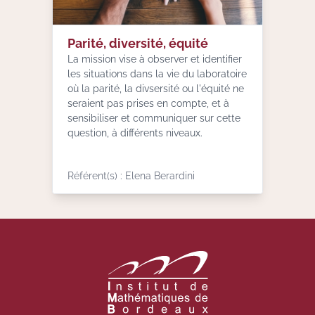
Parité, diversité, équité
La mission vise à observer et identifier
les situations dans la vie du laboratoire
où la parité, la divsersité ou l'équité ne
seraient pas prises en compte, et à
sensibiliser et communiquer sur cette
question, à différents niveaux.
Référent(s) : Elena Berardini