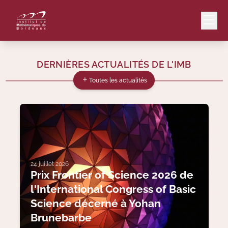
DERNIÈRES ACTUALITÉS DE L'IMB
Mail
Intranet
Toutes les actualités
EN
Lang
24 juillet 2026
Le Laboratoire
Prix Frontier of Science 2026 de
l'International Congress of Basic
Recherche
Science décerné à Yohan
Brunebarbe
Valorisation