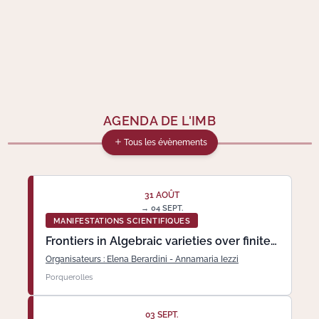
AGENDA DE L'IMB
Tous les évènements
31 AOÛT
→ 04 SEPT.
MANIFESTATIONS SCIENTIFIQUES
Frontiers in Algebraic varieties over finite
fields
Organisateurs : Elena Berardini - Annamaria Iezzi
Porquerolles
03 SEPT.