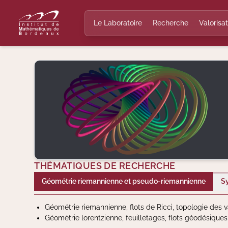
Le Laboratoire
Recherche
Valorisat
THÉMATIQUES DE RECHERCHE
Géométrie riemannienne et pseudo-riemannienne
S
Géométrie riemannienne, flots de Ricci, topologie des 
Géométrie lorentzienne, feuilletages, flots géodésique