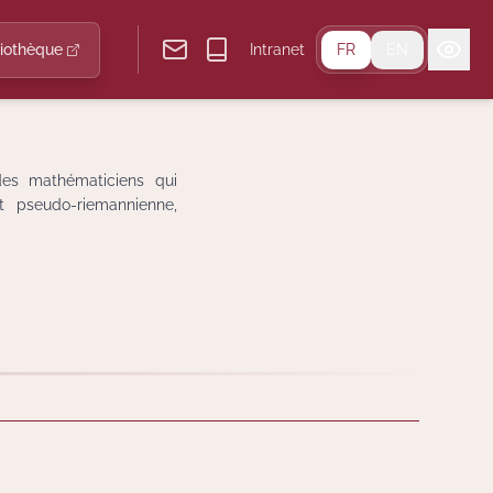
liothèque
Intranet
FR
EN
es mathématiciens qui
t pseudo-riemannienne,