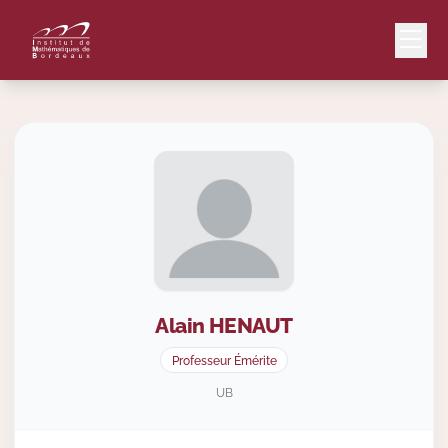
Mail
Intranet
EN
Lang
Alain
HENAUT
Le Laboratoire
Professeur Émérite
Recherche
UB
Valorisation