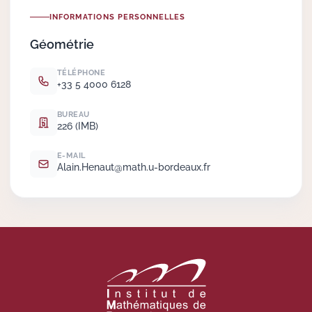
INFORMATIONS PERSONNELLES
Actions Sociéta
Géométrie
TÉLÉPHONE
+33 5 4000 6128
Doctorant·e·s
BUREAU
Bibliothèque
226 (IMB)
Informatique
E-MAIL
Alain.
Henaut@math.
u-bordeaux.
fr