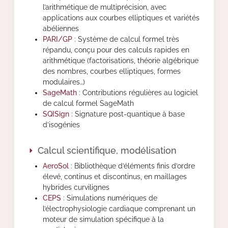
l’arithmétique de multiprécision, avec
applications aux courbes elliptiques et variétés
Actions Sociéta
abéliennes
PARI/GP
: Système de calcul formel très
répandu, conçu pour des calculs rapides en
arithmétique (factorisations, théorie algébrique
Doctorant·e·s
des nombres, courbes elliptiques, formes
modulaires…)
Bibliothèque
SageMath
: Contributions régulières au logiciel
de calcul formel SageMath
Informatique
SQISign
: Signature post-quantique à base
d’isogénies
Calcul scientifique, modélisation
AeroSol
: Bibliothèque d’éléments finis d’ordre
élevé, continus et discontinus, en maillages
hybrides curvilignes
CEPS
: Simulations numériques de
l’électrophysiologie cardiaque comprenant un
moteur de simulation spécifique à la