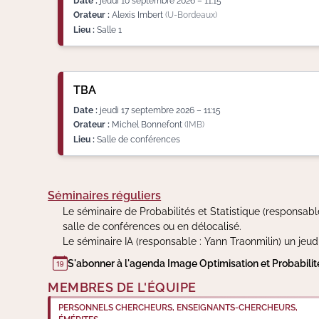
Date :
jeudi 10 septembre 2026 – 11:15
Orateur :
Alexis Imbert
(U-Bordeaux)
Lieu :
Salle 1
TBA
Date :
jeudi 17 septembre 2026 – 11:15
Orateur :
Michel Bonnefont
(IMB)
Lieu :
Salle de conférences
Séminaires réguliers
Le séminaire de Probabilités et Statistique (responsable
salle de conférences ou en délocalisé.
Le séminaire IA (responsable : Yann Traonmilin) un jeud
S'abonner à l'agenda Image Optimisation et Probabilit
MEMBRES DE L'ÉQUIPE
PERSONNELS CHERCHEURS, ENSEIGNANTS-CHERCHEURS,