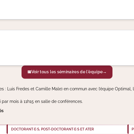
📅
Voir tous les séminaires de l'équipe
→
s : Luis Fredes et Camille Male) en commun avec l’équipe Optimal, le 
i par mois à 11h15 en salle de conférences.
és
DOCTORANT·E·S, POST-DOCTORANT·E·S ET ATER
P