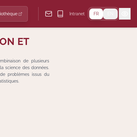
liothèque
Intranet
FR
EN
ION ET
ombinaison de plusieurs
la science des données.
e de problèmes issus du
atistiques.