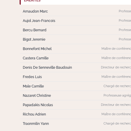
ÉMÉRITES
Arnaudon Marc
Profess
Aujol Jean-Francois
Profess
Bercu Bernard
Profess
Bigot Jeremie
Profess
Bonnefont Michel
Maître de conféren
Castera Camille
Maître de conféren
Denis De Senneville Baudouin
Directeur de recher
Fredes Luis
Maître de conféren
Male Camille
Chargé de recher
Nazaret Christine
Professeuse agré
Papadakis Nicolas
Directeur de recher
Richou Adrien
Maître de conféren
Traonmilin Yann
Chargé de recher