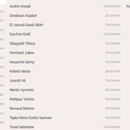
Andre Anouk
F
Doctorante
eur
Desbouis Kaplan
Doctorant
eur
El Jazouli Saad Allah
Doctorant
eur
Gachon Erell
Doctorante
eur
Gbaguidi Thiery
Doctorant
ces
Hermant Julien
Doctorant
ces
Houache Samy
Doctorant
che
Imbert Alexis
Doctorant
ces
Joundi Ali
Doctorant
che
Martin Aymeric
Doctorant
gée
Petitpas Yannis
Doctorant
che
Renaud Marien
Doctorant
ces
Tapia Riera Guido Samuel
Doctorant
che
Tosel Valentine
Doctorante