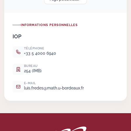
Actions Sociéta
INFORMATIONS PERSONNELLES
IOP
Doctorant·e·s
TÉLÉPHONE
Bibliothèque
+33 5 4000 6940
Informatique
BUREAU
254 (IMB)
E-MAIL
luis.
fredes@math.
u-bordeaux.
fr