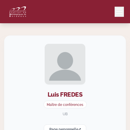
Mail
Intranet
EN
Lang
Luis
FREDES
Le Laboratoire
Maître de conférences
Recherche
UB
Page personnelle
Valorisation
↗