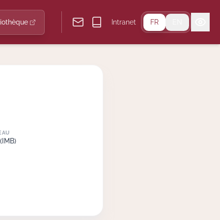
liothèque
Intranet
FR
EN
EAU
(IMB)