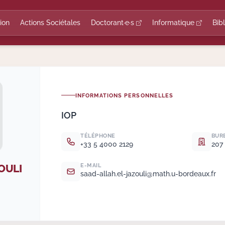
ion
Actions Sociétales
Doctorant·e·s
Informatique
Bib
INFORMATIONS PERSONNELLES
IOP
TÉLÉPHONE
BUR
+33 5 4000 2129
207 
OULI
E-MAIL
saad-allah.
el-jazouli@math.
u-bordeaux.
fr