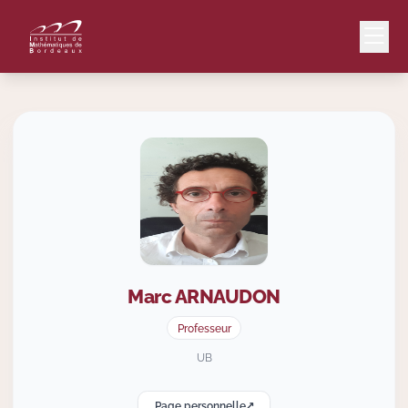
Mail
Intranet
EN
Lang
Marc
ARNAUDON
Le Laboratoire
Professeur
Recherche
UB
Page personnelle
Valorisation
↗