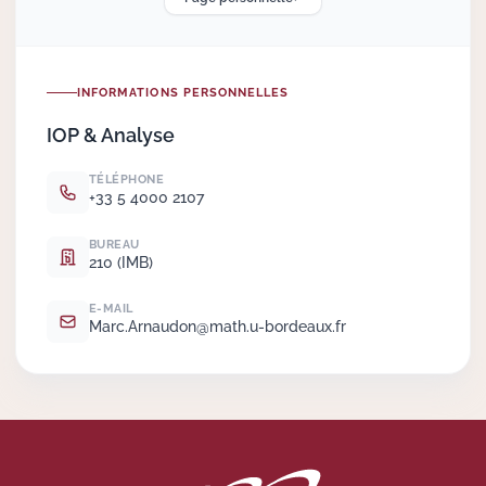
Actions Sociéta
INFORMATIONS PERSONNELLES
IOP
& Analyse
Doctorant·e·s
TÉLÉPHONE
Bibliothèque
+33 5 4000 2107
Informatique
BUREAU
210 (IMB)
E-MAIL
Marc.
Arnaudon@math.
u-bordeaux.
fr