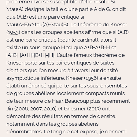
problème inverse susceptible d'être résolu. Si
\tau(A)
désigne la taille d'une partie
A
de
G
, on dit
que
(A,B)
est une paire critique si
\tau(A+B)<\tau(A)+\tau(B)
. Le théorème de Kneser
(1953) dans les groupes abéliens affirme que si
(A,B)
est une paire critique (pour le cardinal), alors il
existe un sous-groupe
H
tel que
A+B=A+B+H
et
|A+B|=|A+H|+|B+H|-|H|
. L'autre fameux théorème de
Kneser porte sur les paires critiques de suites
d'entiers que l'on mesure à travers leur densité
asymptotique inférieure. Kneser (1956) a ensuite
établi un énoncé qui porte sur les sous-ensembles
de groupes abéliens localement compacts munis
de leur mesure de Haar. Beaucoup plus récemment
Jin (2006, 2007, 2010) et Griesmer (2013) ont
démontré des résultats en termes de densité,
notamment dans les groupes abéliens
dénombrables. Le long de cet exposé, je donnerai