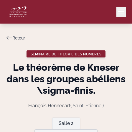
Retour
Mail
Intranet
SÉMINAIRE DE THÉORIE DES NOMBRES
EN
Le théorème de Kneser
Lang
dans les groupes abéliens
\sigma
-finis.
Le Laboratoire
François Hennecart
( Saint-Etienne )
Recherche
Salle 2
Valorisation