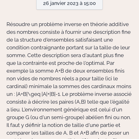
26 janvier 2023 à 15:00
Actions Sociéta
Résoudre un problème inverse en théorie additive
des nombres consiste à fournir une description fine
de la structure d'ensembles satisfaisant une
Doctorant·e·s
condition contraignante portant sur la taille de leur
Bibliothèque
somme. Cette description sera d'autant plus fine
que la contrainte est proche de l'optimal. Par
Informatique
exemple la somme
A+B
de deux ensembles finis
non vides de nombres réels a pour taille (ici le
cardinal) minimale la sommes des cardinaux moins
un :
|A+B|\geq |A|+|B|-1
. Le problème inverse associé
consiste à décrire les paires
(A,B)
telle que l'égalité
a lieu. L'environnement générique est celui d'un
groupe
G
(ou d'un semi-groupe) abélien fini ou non.
Il faut y définir la notion de taille d'une partie et
comparer les tailles de
A
,
B
et
A+B
afin de poser un