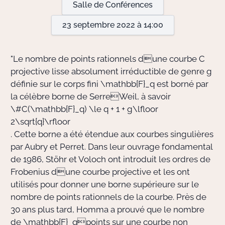
Salle de Conférences
23 septembre 2022 à 14:00
Actions Sociéta
"Le nombre de points rationnels dune courbe
C
Doctorant·e·s
projective lisse absolument irréductible de genre
g
définie sur le corps fini
\mathbb{F}_q
est borné par
Bibliothèque
la célèbre borne de SerreWeil, à savoir
\#C(\mathbb{F}_q) \le q + 1 + g\lfloor
Informatique
2\sqrt{q}\rfloor
. Cette borne a été étendue aux courbes singulières
par Aubry et Perret. Dans leur ouvrage fondamental
de 1986, Stöhr et Voloch ont introduit les ordres de
Frobenius dune courbe projective et les ont
utilisés pour donner une borne supérieure sur le
nombre de points rationnels de la courbe. Près de
30 ans plus tard, Homma a prouvé que le nombre
de
\mathbb{F}_q
points sur une courbe non