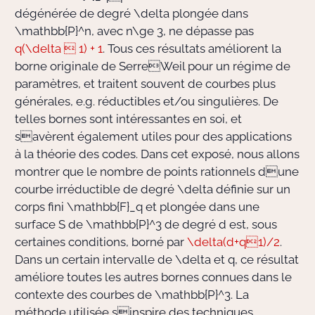
dégénérée de degré
\delta
plongée dans
\mathbb{P}^n
, avec
n\ge 3
, ne dépasse pas
q(\delta  1) + 1
. Tous ces résultats améliorent la
borne originale de SerreWeil pour un régime de
paramètres, et traitent souvent de courbes plus
générales, e.g. réductibles et/ou singulières. De
telles bornes sont intéressantes en soi, et
savèrent également utiles pour des applications
à la théorie des codes. Dans cet exposé, nous allons
montrer que le nombre de points rationnels dune
courbe irréductible de degré
\delta
définie sur un
corps fini
\mathbb{F}_q
et plongée dans une
surface
S
de
\mathbb{P}^3
de degré
d
est, sous
certaines conditions, borné par
\delta(d+q1)/2
.
Dans un certain intervalle de
\delta
et
q
, ce résultat
améliore toutes les autres bornes connues dans le
contexte des courbes de
\mathbb{P}^3
. La
méthode utilisée sinspire des techniques