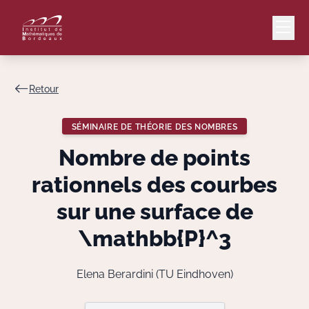
Retour
Mail
Intranet
SÉMINAIRE DE THÉORIE DES NOMBRES
EN
Nombre de points
Lang
rationnels des courbes
sur une surface de
\mathbb{P}^3
Le Laboratoire
Recherche
Elena Berardini (TU Eindhoven)
Valorisation