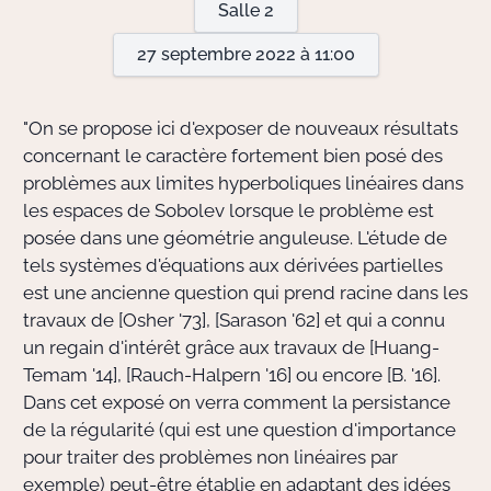
Salle 2
27 septembre 2022 à 11:00
Actions Sociéta
"On se propose ici d'exposer de nouveaux résultats
Doctorant·e·s
concernant le caractère fortement bien posé des
problèmes aux limites hyperboliques linéaires dans
Bibliothèque
les espaces de Sobolev lorsque le problème est
posée dans une géométrie anguleuse. L'étude de
Informatique
tels systèmes d'équations aux dérivées partielles
est une ancienne question qui prend racine dans les
travaux de [Osher '73], [Sarason '62] et qui a connu
un regain d'intérêt grâce aux travaux de [Huang-
Temam '14], [Rauch-Halpern '16] ou encore [B. '16].
Dans cet exposé on verra comment la persistance
de la régularité (qui est une question d'importance
pour traiter des problèmes non linéaires par
exemple) peut-être établie en adaptant des idées