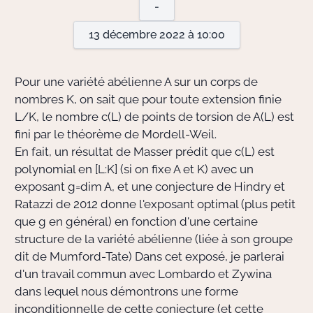
-
13 décembre 2022 à 10:00
Actions Sociéta
Pour une variété abélienne A sur un corps de
Doctorant·e·s
nombres K, on sait que pour toute extension finie
L/K, le nombre c(L) de points de torsion de A(L) est
Bibliothèque
fini par le théorème de Mordell-Weil.
En fait, un résultat de Masser prédit que c(L) est
Informatique
polynomial en [L:K] (si on fixe A et K) avec un
exposant g=dim A, et une conjecture de Hindry et
Ratazzi de 2012 donne l'exposant optimal (plus petit
que g en général) en fonction d'une certaine
structure de la variété abélienne (liée à son groupe
dit de Mumford-Tate) Dans cet exposé, je parlerai
d'un travail commun avec Lombardo et Zywina
dans lequel nous démontrons une forme
inconditionnelle de cette conjecture (et cette