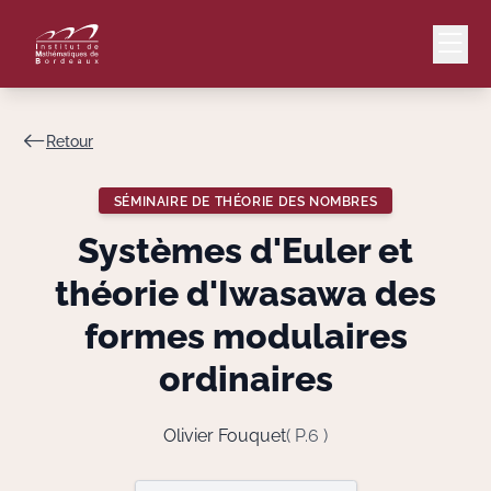
Retour
Mail
Intranet
SÉMINAIRE DE THÉORIE DES NOMBRES
EN
Systèmes d'Euler et
Lang
théorie d'Iwasawa des
formes modulaires
ordinaires
Le Laboratoire
Recherche
Olivier Fouquet
( P.6 )
Valorisation