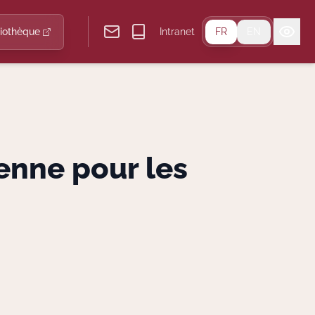
liothèque
Intranet
FR
EN
nne pour les