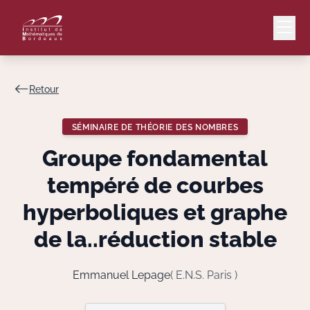
Retour
Mail
Intranet
SÉMINAIRE DE THÉORIE DES NOMBRES
EN
Groupe fondamental
Lang
tempéré de courbes
hyperboliques et graphe
de la..réduction stable
Le Laboratoire
Recherche
Emmanuel Lepage
( E.N.S. Paris )
Valorisation