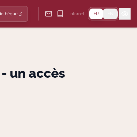
liothèque
Intranet
FR
EN
- un accès