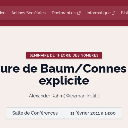
ion
Actions Sociétales
Doctorant·e·s
Informatique
Bib
SÉMINAIRE DE THÉORIE DES NOMBRES
ture de Baum/Connes 
explicite
Alexander Rahm
( Weizman Instit. )
Salle de Conférences
11 février 2011 à 14:00