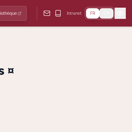
liothèque
Intranet
FR
EN
s ¤