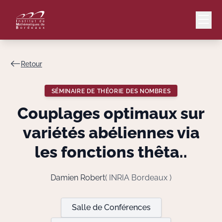
Retour
Mail
Intranet
SÉMINAIRE DE THÉORIE DES NOMBRES
EN
Couplages optimaux sur
Lang
variétés abéliennes via
les fonctions thêta..
Le Laboratoire
Damien Robert
( INRIA Bordeaux )
Recherche
Salle de Conférences
Valorisation