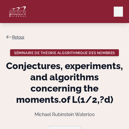
Retour
Mail
Intranet
SÉMINAIRE DE THÉORIE ALGORITHMIQUE DES NOMBRES
EN
Conjectures, experiments,
Lang
and algorithms
concerning the
moments.of L(1/2,?d)
Le Laboratoire
Recherche
Michael Rubinstein Waterloo
Valorisation