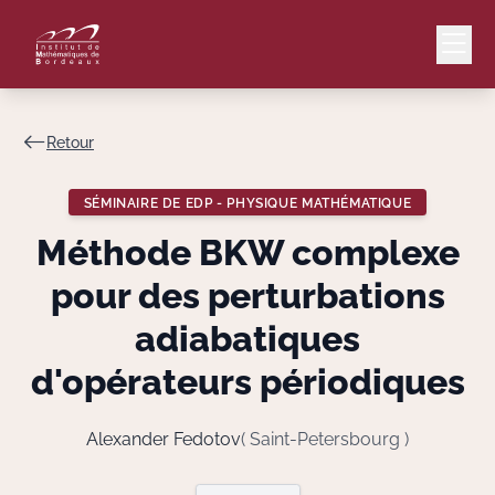
Retour
Mail
Intranet
SÉMINAIRE DE EDP - PHYSIQUE MATHÉMATIQUE
EN
Méthode BKW complexe
Lang
pour des perturbations
adiabatiques
d'opérateurs périodiques
Le Laboratoire
Recherche
Alexander Fedotov
( Saint-Petersbourg )
Valorisation