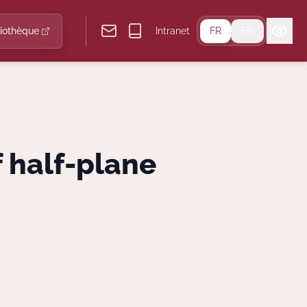
liothèque
Intranet
FR
EN
 half-plane