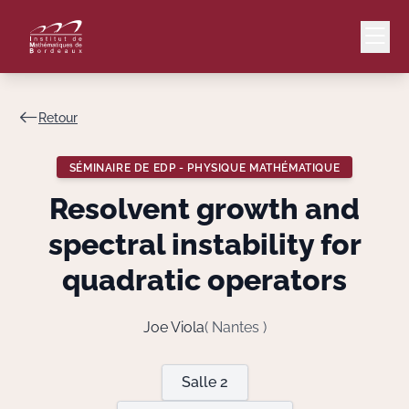
Retour
Mail
Intranet
SÉMINAIRE DE EDP - PHYSIQUE MATHÉMATIQUE
EN
Resolvent growth and
Lang
spectral instability for
quadratic operators
Le Laboratoire
Joe Viola
( Nantes )
Recherche
Salle 2
Valorisation