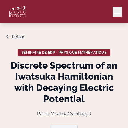
Retour
Mail
Intranet
SÉMINAIRE DE EDP - PHYSIQUE MATHÉMATIQUE
EN
Discrete Spectrum of an
Lang
Iwatsuka Hamiltonian
with Decaying Electric
Potential
Le Laboratoire
Recherche
Pablo Miranda
( Santiago )
Valorisation