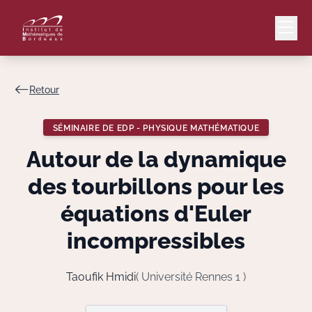
Retour
Mail
Intranet
SÉMINAIRE DE EDP - PHYSIQUE MATHÉMATIQUE
EN
Autour de la dynamique
Lang
des tourbillons pour les
équations d'Euler
incompressibles
Le Laboratoire
Recherche
Taoufik Hmidi
( Université Rennes 1 )
Valorisation