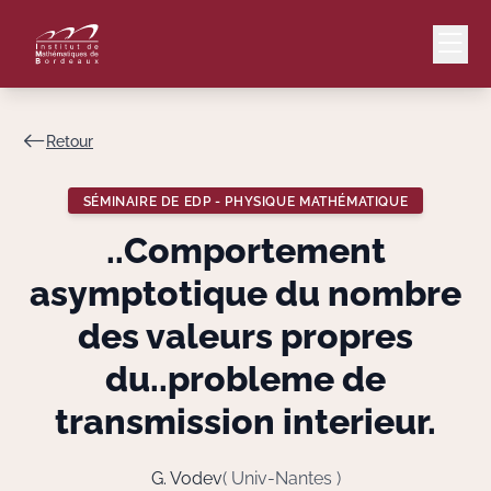
Retour
Mail
Intranet
SÉMINAIRE DE EDP - PHYSIQUE MATHÉMATIQUE
EN
..Comportement
Lang
asymptotique du nombre
des valeurs propres
du..probleme de
Le Laboratoire
transmission interieur.
Recherche
G. Vodev
( Univ-Nantes )
Valorisation