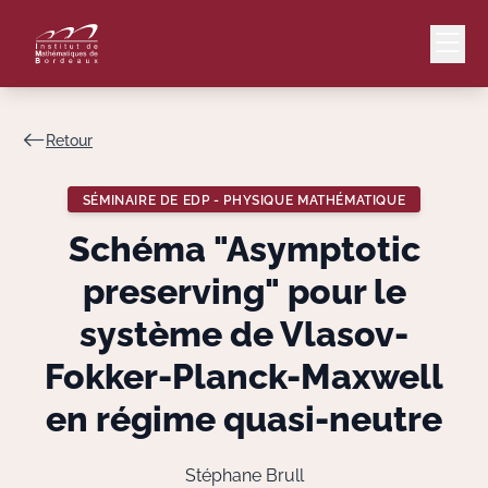
Retour
Mail
Intranet
SÉMINAIRE DE EDP - PHYSIQUE MATHÉMATIQUE
EN
Schéma "Asymptotic
Lang
preserving" pour le
système de Vlasov-
Fokker-Planck-Maxwell
Le Laboratoire
en régime quasi-neutre
Recherche
Stéphane Brull
Valorisation