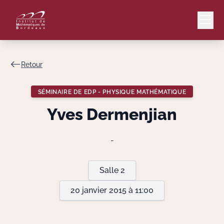
Retour
Mail
Intranet
SÉMINAIRE DE EDP - PHYSIQUE MATHÉMATIQUE
EN
Yves Dermenjian
Lang
-
Le Laboratoire
Salle 2
20 janvier 2015 à 11:00
Recherche
Valorisation