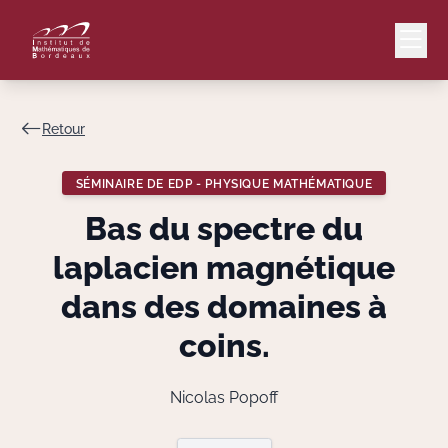
Retour
Mail
Intranet
SÉMINAIRE DE EDP - PHYSIQUE MATHÉMATIQUE
EN
Bas du spectre du
Lang
laplacien magnétique
dans des domaines à
coins.
Le Laboratoire
Recherche
Nicolas Popoff
Valorisation