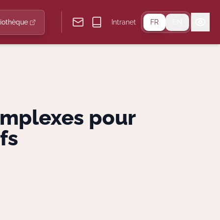
liothèque
Intranet
FR
EN
omplexes pour
fs