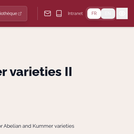
liothèque
Intranet
FR
EN
varieties II
 for Abelian and Kummer varieties