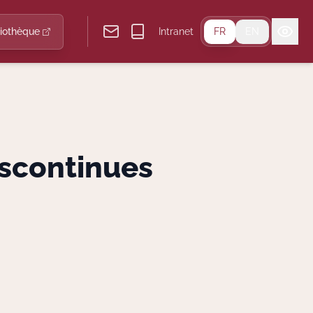
liothèque
Intranet
FR
EN
iscontinues