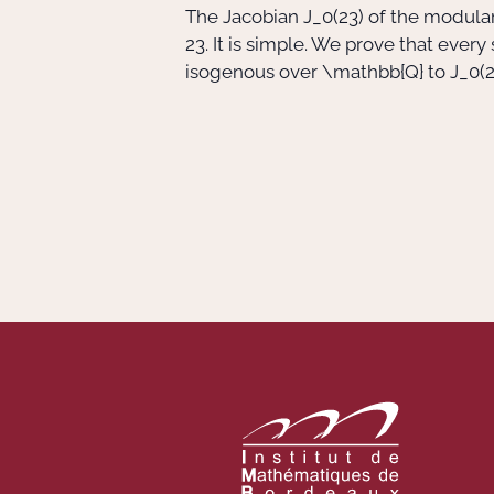
The Jacobian
J_0(23)
of the modula
23. It is simple. We prove that ever
isogenous over
\mathbb{Q}
to
J_0(2