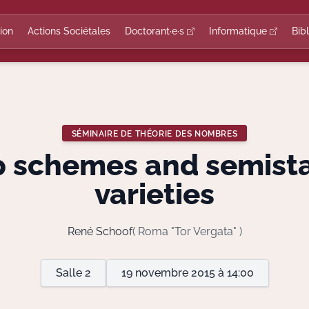
ion
Actions Sociétales
Doctorant·e·s
Informatique
Bib
SÉMINAIRE DE THÉORIE DES NOMBRES
p schemes and semist
varieties
René Schoof
( Roma "Tor Vergata" )
Salle 2
19 novembre 2015 à 14:00