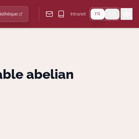
liothèque
Intranet
FR
EN
able abelian