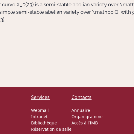
r curve
X_0(23)
is a semi-stable abelian variety over
\math
y simple semi-stable abelian variety over
\mathbb{Q}
with 
3)
.
Services
Contacts
Webmail
Annuaire
Intranet
Organigramme
Bibliothèque
Accès à l'IMB
Réservation de salle