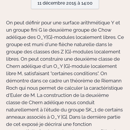
11 décembre 2015 à 14:00
Actions Sociéta
On peut définir pour une surface arithmétique
Y
et
un groupe fini
G
le deuxième groupe de Chow
adélique des
O_Y[G]
-modules localement libres. Ce
Doctorant·e·s
groupe est muni d'une flèche naturelle dans le
Bibliothèque
groupe des classes des
Z [G]
-modules localement
libres. On peut construire une deuxième classe de
Informatique
Chern adélique d'un
O_Y [G]
-module localement
libre
M
, satisfaisant "certaines conditions". On
démontre dans ce cadre un théorème de Riemann
Roch qui nous permet de calculer la caractéristique
d'Euler de
M
. La construction de la deuxième
classe de Chern adélique nous conduit
naturellement à l'étude du groupe
SK_1
de certains
anneaux associés à
O_Y [G]
. Dans la dernière partie
de cet exposé je décrirai une fonction