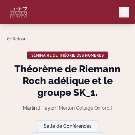
Retour
Mail
Intranet
SÉMINAIRE DE THÉORIE DES NOMBRES
EN
Théorème de Riemann
Lang
Roch adélique et le
groupe
SK_1
.
Le Laboratoire
Martin J. Taylor
( Merton College Oxford )
Recherche
Salle de Conférences
Valorisation