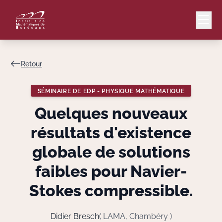
Retour
Mail
Intranet
SÉMINAIRE DE EDP - PHYSIQUE MATHÉMATIQUE
EN
Quelques nouveaux
Lang
résultats d'existence
globale de solutions
faibles pour Navier-
Le Laboratoire
Stokes compressible.
Recherche
Didier Bresch
( LAMA, Chambéry )
Valorisation