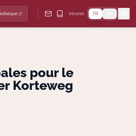
liothèque
Intranet
FR
EN
ales pour le
ler Korteweg