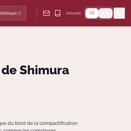
liothèque
Intranet
FR
EN
 de Shimura
ue du bord de la compactification
aux, comme les complexes