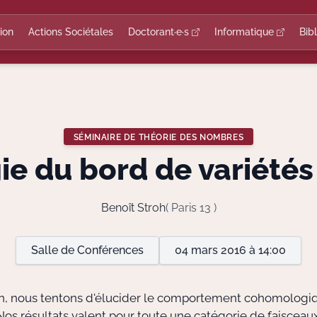
ion
Actions Sociétales
Doctorant·e·s
Informatique
Bib
SÉMINAIRE DE THÉORIE DES NOMBRES
e du bord de variétés
Benoît Stroh
( Paris 13 )
Salle de Conférences
04 mars 2016 à 14:00
n, nous tentons d'élucider le comportement cohomologiq
Nos résultats valent pour toute une catégorie de faisce