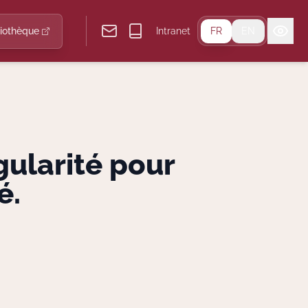
liothèque
Intranet
FR
EN
gularité pour
é.