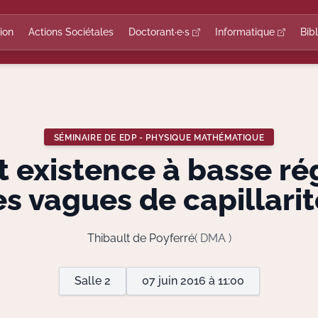
ion
Actions Sociétales
Doctorant·e·s
Informatique
Bib
SÉMINAIRE DE EDP - PHYSIQUE MATHÉMATIQUE
t existence à basse ré
es vagues de capillarit
Thibault de Poyferré
( DMA )
Salle 2
07 juin 2016 à 11:00