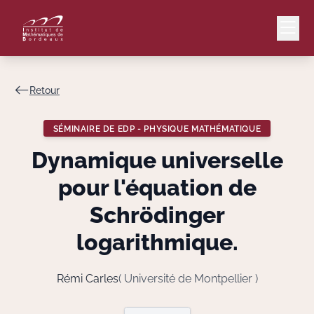
Retour
Mail
Intranet
SÉMINAIRE DE EDP - PHYSIQUE MATHÉMATIQUE
EN
Dynamique universelle
Lang
pour l'équation de
Schrödinger
logarithmique.
Le Laboratoire
Recherche
Rémi Carles
( Université de Montpellier )
Valorisation