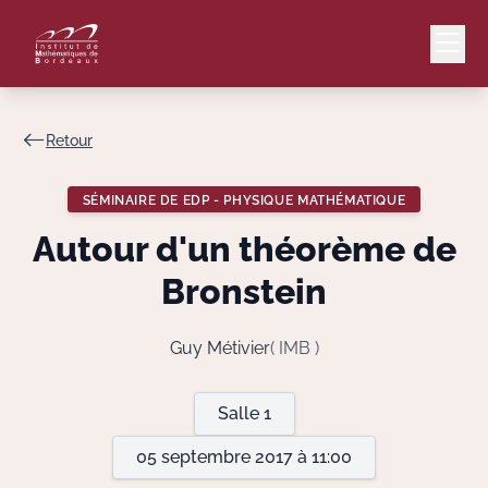
Retour
Mail
Intranet
SÉMINAIRE DE EDP - PHYSIQUE MATHÉMATIQUE
EN
Autour d'un théorème de
Lang
Bronstein
Guy Métivier
( IMB )
Le Laboratoire
Salle 1
Recherche
05 septembre 2017 à 11:00
Valorisation