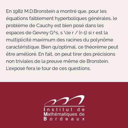
En 1982 M.D.Bronstein a montré que, pour les
Actions Sociéta
équations faiblement hyperboliques générales, le
problème de Cauchy est bien posé dans les
espaces de Gevrey
G^s
,
s \le r / (r-1)
si
r
est la
Doctorant·e·s
multiplicité maximum des racines du polynôme
caractéristique. Bien qu'optimal, ce théorème peut
Bibliothèque
être amélioré. En fait, on peut tirer des précisions
non triviales de la preuve même de Bronstein.
Informatique
L'exposé fera le tour de ces questions.