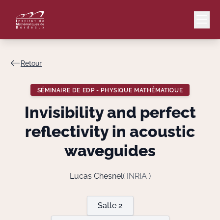
Retour
Mail
Intranet
SÉMINAIRE DE EDP - PHYSIQUE MATHÉMATIQUE
EN
Invisibility and perfect
Lang
reflectivity in acoustic
waveguides
Le Laboratoire
Lucas Chesnel
( INRIA )
Recherche
Salle 2
Valorisation