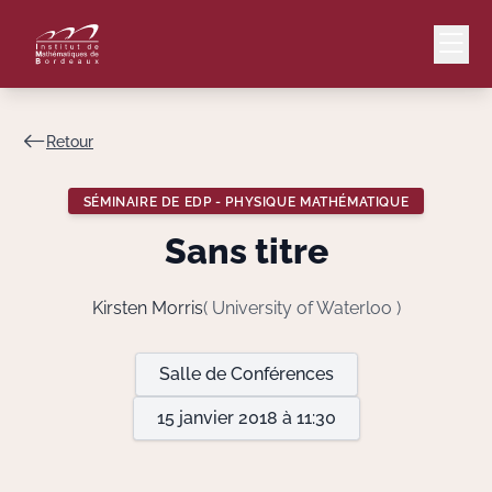
Retour
Mail
Intranet
SÉMINAIRE DE EDP - PHYSIQUE MATHÉMATIQUE
EN
Sans titre
Lang
Kirsten Morris
( University of Waterloo )
Le Laboratoire
Salle de Conférences
15 janvier 2018 à 11:30
Recherche
Valorisation