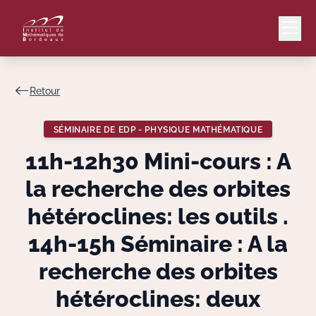
Retour
Mail
Intranet
SÉMINAIRE DE EDP - PHYSIQUE MATHÉMATIQUE
EN
11h-12h30 Mini-cours : A
Lang
la recherche des orbites
hétéroclines: les outils .
14h-15h Séminaire : A la
Le Laboratoire
recherche des orbites
Recherche
hétéroclines: deux
Valorisation