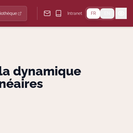
liothèque
Intranet
FR
EN
à la dynamique
néaires