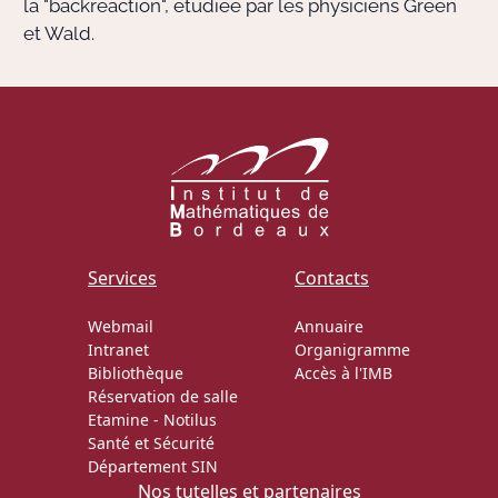
la "backreaction", étudiée par les physiciens Green
et Wald.
Services
Contacts
Webmail
Annuaire
Intranet
Organigramme
Bibliothèque
Accès à l'IMB
Réservation de salle
Etamine
-
Notilus
Santé et Sécurité
Département SIN
Nos tutelles et partenaires