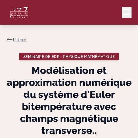
Retour
Mail
Intranet
SÉMINAIRE DE EDP - PHYSIQUE MATHÉMATIQUE
EN
Modélisation et
Lang
approximation numérique
du système d'Euler
bitempérature avec
Le Laboratoire
champs magnétique
Recherche
transverse..
Valorisation